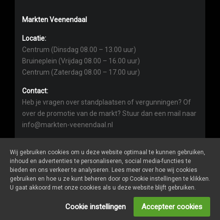
Markten Veenendaal
Locatie:
Centrum (Dinsdag 08.00 – 13.00 uur)
Bruineplein (Vrijdag 08.00 – 16.00 uur)
Centrum (Zaterdag 08.00 – 17.00 uur)
Contact:
Heb je vragen over standplaatsen of vergunningen? Of
over de promotie van de markt? Stuur dan een mail naar
info@markten-veenendaal.nl
Wij gebruiken cookies om u deze website optimaal te kunnen gebruiken,
inhoud en advertenties te personaliseren, social media-functies te
bieden en ons verkeer te analyseren. Lees meer over hoe wij cookies
gebruiken en hoe u ze kunt beheren door op Cookie instellingen te klikken.
Markten-veenendaal.nl
is een website van
De Markt Online
U gaat akkoord met onze cookies als u deze website blijft gebruiken.
ALGEMENE VOORWAARDEN
Cookie instellingen
Accepteer cookies
PRIVACY- EN COOKIEVERKLARING
ONDERNEMER LOGIN