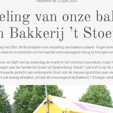
Geplaatst op: 22 juni 2020
eling van onze ba
n Bakkerij ’t Stoe
t op het Slot. de Bruïneplein een wisseling van bakkers plaats. Vogel seni
n daarom is besloten om het aantal verkoopwagens terug te brengen en
er en blijft wel op zaterdag de markt in het centrum bezoeken, maar h
ragen aan de familie De Graaf uit Spakenburg. Vanaf 1 juli treft u op de
ertrouwde gezicht van verkoopster Boot ook de nieuwe gezichten aan va
nt zal weinig afwijken, omdat dit overwegend bij Bakkerij ‘t Stoepje va