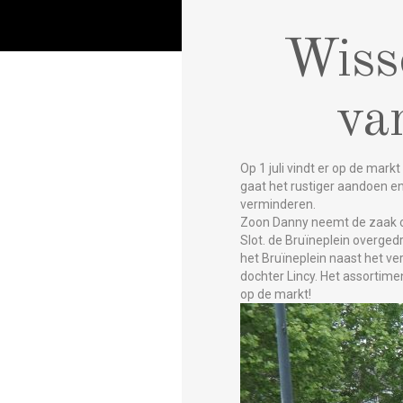
Wiss
va
Op 1 juli vindt er op de mark
gaat het rustiger aandoen e
verminderen.
Zoon Danny neemt de zaak ov
Slot. de Bruïneplein overged
het Bruïneplein naast het v
dochter Lincy. Het assortime
op de markt!