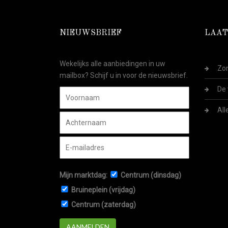
NIEUWSBRIEF
LAAT
Wekelijks alle aanbiedingen in uw
Zom
mailbox? Schijf u in voor de nieuwsbrief.
De 
All
Mijn marktdag:
Centrum (dinsdag)
Bruineplein (vrijdag)
Centrum (zaterdag)
AANMELDEN