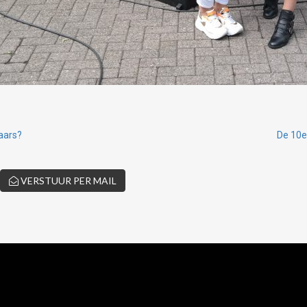
naars?
De 10e
VERSTUUR PER MAIL