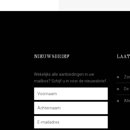
NIEUWSBRIEF
LAAT
Wekelijks alle aanbiedingen in uw
Zom
mailbox? Schijf u in voor de nieuwsbrief.
De 
All