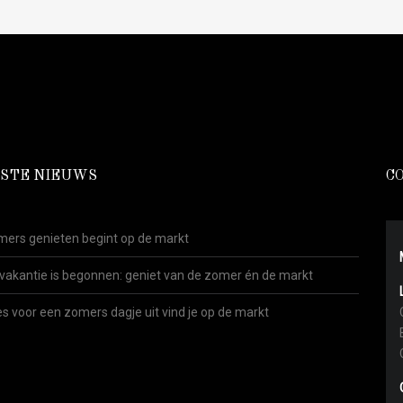
STE NIEUWS
C
ers genieten begint op de markt
vakantie is begonnen: geniet van de zomer én de markt
es voor een zomers dagje uit vind je op de markt