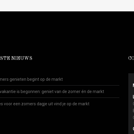
STE NIEUWS
C
ers genieten begint op de markt
vakantie is begonnen: geniet van de zomer én de markt
es voor een zomers dagje uit vind je op de markt