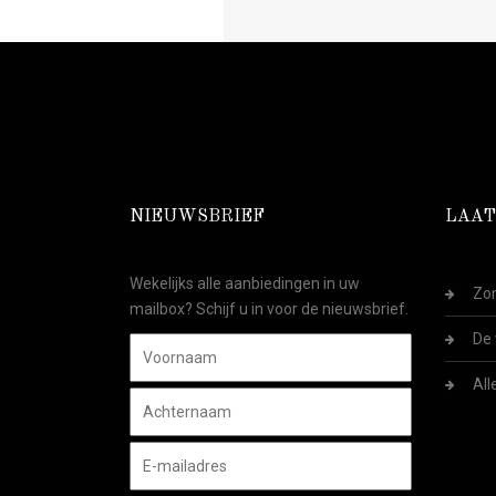
NIEUWSBRIEF
LAAT
Wekelijks alle aanbiedingen in uw
Zom
mailbox? Schijf u in voor de nieuwsbrief.
De 
All