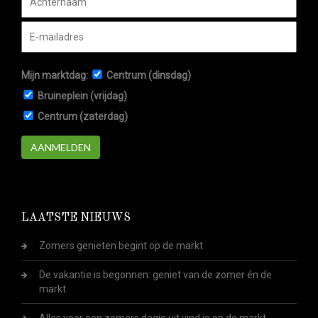
Mijn marktdag:
Centrum (dinsdag)
Bruineplein (vrijdag)
Centrum (zaterdag)
AANMELDEN
LAATSTE NIEUWS
Zomers genieten begint op de markt
De vakantie is begonnen: geniet van de zomer én de
markt