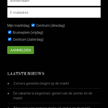
Mijn marktdag:
Centrum (dinsdag)
Bruineplein (vrijdag)
Centrum (zaterdag)
AANMELDEN
LAATSTE NIEUWS
Zomers genieten begint op de markt
De vakantie is begonnen: geniet van de zomer én de
markt