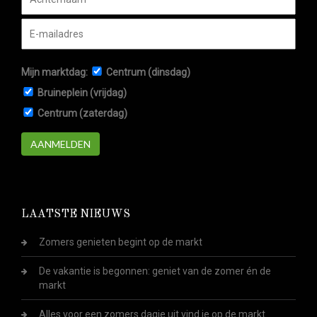
Mijn marktdag:
Centrum (dinsdag)
Bruineplein (vrijdag)
Centrum (zaterdag)
AANMELDEN
LAATSTE NIEUWS
Zomers genieten begint op de markt
De vakantie is begonnen: geniet van de zomer én de
markt
Alles voor een zomers dagje uit vind je op de markt