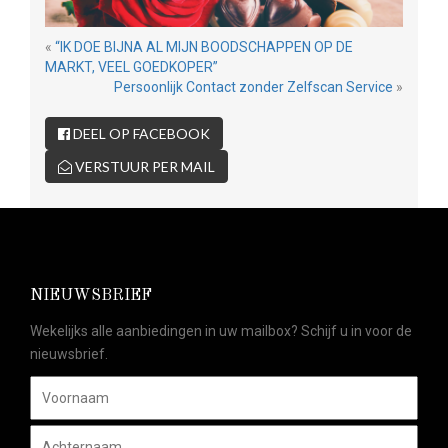
«
“IK DOE BIJNA AL MIJN BOODSCHAPPEN OP DE
MARKT, VEEL GOEDKOPER”
Persoonlijk Contact zonder Zelfscan Service
»
DEEL OP FACEBOOK
VERSTUUR PER MAIL
NIEUWSBRIEF
Wekelijks alle aanbiedingen in uw mailbox? Schijf u in voor de
nieuwsbrief.