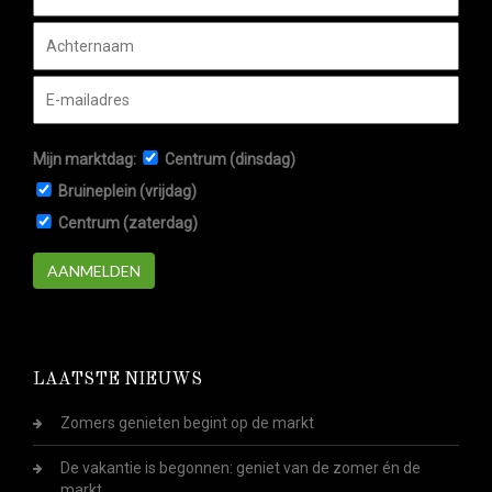
Mijn marktdag:
Centrum (dinsdag)
Bruineplein (vrijdag)
Centrum (zaterdag)
AANMELDEN
LAATSTE NIEUWS
Zomers genieten begint op de markt
De vakantie is begonnen: geniet van de zomer én de
markt