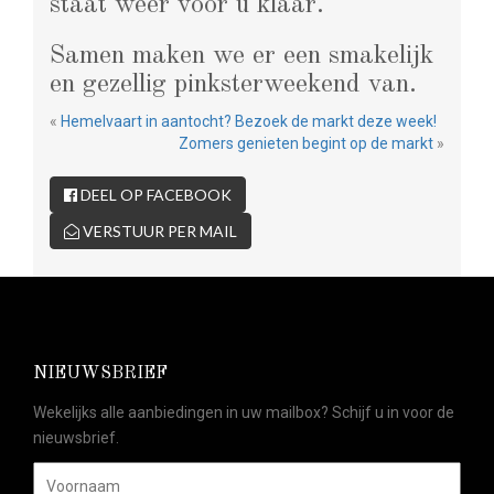
staat weer voor u klaar.
Samen maken we er een smakelijk
en gezellig pinksterweekend van.
«
Hemelvaart in aantocht? Bezoek de markt deze week!
Zomers genieten begint op de markt
»
DEEL OP FACEBOOK
VERSTUUR PER MAIL
NIEUWSBRIEF
Wekelijks alle aanbiedingen in uw mailbox? Schijf u in voor de
nieuwsbrief.