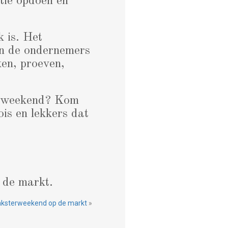
tie opdoen en
k is. Het
an de ondernemers
ken, proeven,
ge weekend? Kom
ois en lekkers dat
 de markt.
inksterweekend op de markt
»