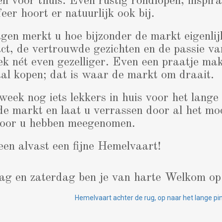
n voor thuis. Even rustig rondlopen, inspira
eer hoort er natuurlijk ook bij.
agen merkt u hoe bijzonder de markt eigenlij
act, de vertrouwde gezichten en de passie v
k nét even gezelliger. Even een praatje ma
al kopen; dat is waar de markt om draait.
week nog iets lekkers in huis voor het lan
 de markt en laat u verrassen door al het mo
voor u hebben meegenomen.
en alvast een fijne Hemelvaart!
dag en zaterdag ben je van harte Welkom op
Hemelvaart achter de rug, op naar het lange p