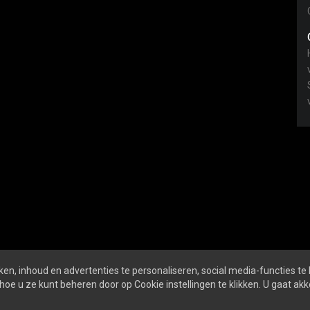
en, inhoud en advertenties te personaliseren, social media-functies te
hoe u ze kunt beheren door op Cookie instellingen te klikken. U gaat a
Online
ALGEMENE VOORWAARDEN
PRI