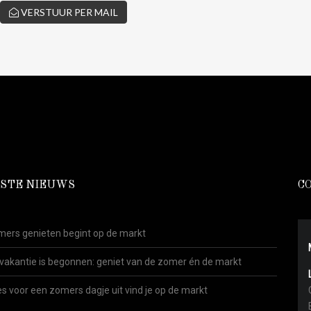
VERSTUUR PER MAIL
STE NIEUWS
C
ers genieten begint op de markt
vakantie is begonnen: geniet van de zomer én de markt
es voor een zomers dagje uit vind je op de markt