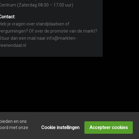
Centrum (Zaterdag 08.00 – 17.00 uur)
Contact:
Heb je vragen over standplaatsen of
vergunningen? Of over de promotie van de markt?
Stuur dan een mail naar info@markten-
veenendaal.nl
 bieden en ons
Cookie instellingen
Accepteer cookies
kkoord met onze
VACY- EN COOKIEVERKLARING
ONDERNEMER LOGIN