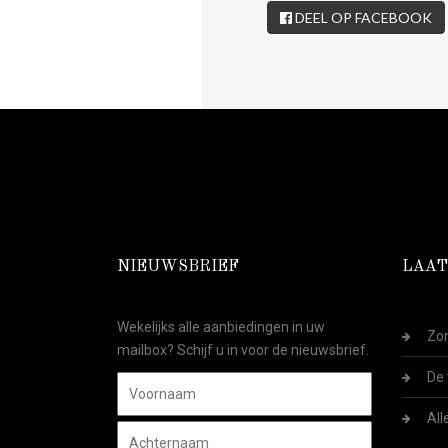
DEEL OP FACEBOOK
NIEUWSBRIEF
LAAT
Wekelijks alle aanbiedingen in uw
Zom
mailbox? Schijf u in voor de nieuwsbrief.
De 
All