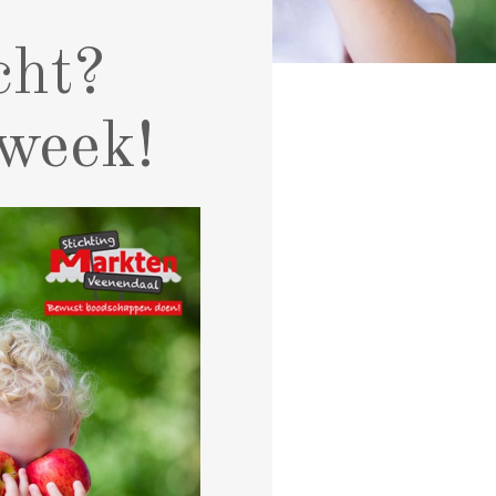
cht?
week!