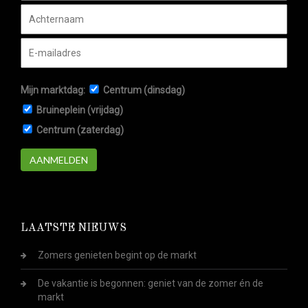
Mijn marktdag:
Centrum (dinsdag)
Bruineplein (vrijdag)
Centrum (zaterdag)
AANMELDEN
LAATSTE NIEUWS
Zomers genieten begint op de markt
De vakantie is begonnen: geniet van de zomer én de
markt