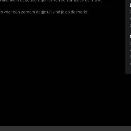
vakantie is begonnen: geniet van de zomer én de markt
es voor een zomers dagje uit vind je op de markt