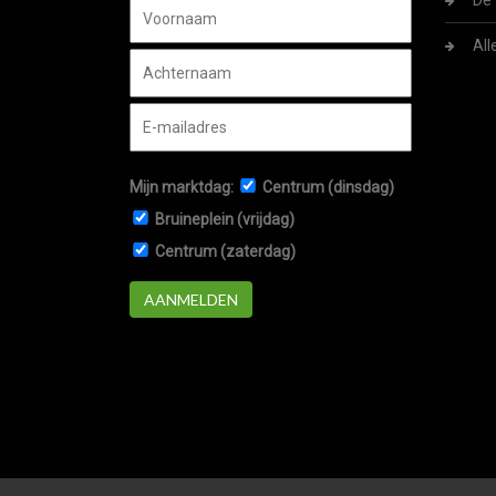
De 
All
Mijn marktdag:
Centrum (dinsdag)
Bruineplein (vrijdag)
Centrum (zaterdag)
AANMELDEN