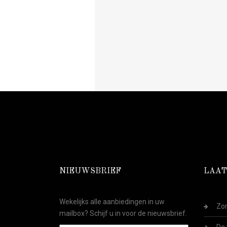
NIEUWSBRIEF
LAAT
Wekelijks alle aanbiedingen in uw
Zom
mailbox? Schijf u in voor de nieuwsbrief.