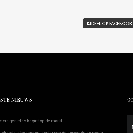
DEEL OP FACEBOOK
STE NIEUWS
C
ers genieten begint op de markt