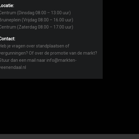
Locatie:
Centrum (Dinsdag 08.00 – 13.00 uur)
Bruineplein (Vrijdag 08.00 – 16.00 uur)
Centrum (Zaterdag 08.00 – 17.00 uur)
Contact:
Heb je vragen over standplaatsen of
vergunningen? Of over de promotie van de markt?
Stuur dan een mail naar info@markten-
veenendaal.nl