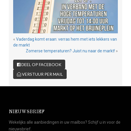
«
Vaderdag komt eraan: verras hem met iets lekkers van
de markt
Zomerse temperaturen? Juist nu naar de markt!
»
DEEL OP FACEBOOK
VERSTUUR PER MAIL
NIEUWSBRIEF
Wekelijks alle aanbiedingen in uw mailbox? Schijf u in voor de
nieuwsbrief.