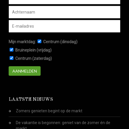
Mijn marktdag:
Centrum (dinsdag)
Bruineplein (vrijdag)
Centrum (zaterdag)
AANMELDEN
LAATSTE NIEUWS
Zomers genieten begint op de markt
De vakantie is begonnen: geniet van de zomer én de
markt