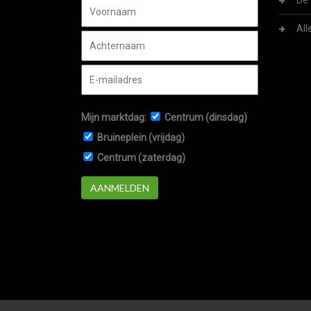
De 
All
Mijn marktdag:
Centrum (dinsdag)
Bruineplein (vrijdag)
Centrum (zaterdag)
AANMELDEN