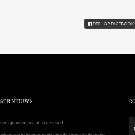
DEEL OP FACEBOOK
STE NIEUWS
C
ers genieten begint op de markt