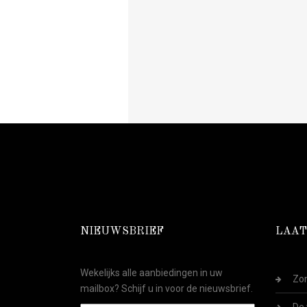
NIEUWSBRIEF
LAAT
Wekelijks alle aanbiedingen in uw
Zom
mailbox? Schijf u in voor de nieuwsbrief.