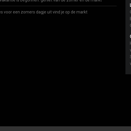
vakantie is begonnen: geniet van de zomer én de markt
es voor een zomers dagje uit vind je op de markt