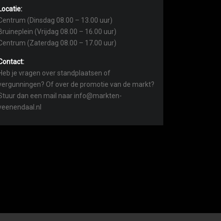
Locatie:
Centrum (Dinsdag 08.00 – 13.00 uur)
Bruineplein (Vrijdag 08.00 – 16.00 uur)
Centrum (Zaterdag 08.00 – 17.00 uur)
Contact:
Heb je vragen over standplaatsen of
vergunningen? Of over de promotie van de markt?
Stuur dan een mail naar info@markten-
veenendaal.nl