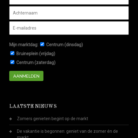
Mijn marktdag:
Centrum (dinsdag)
Bruineplein (vrijdag)
Centrum (zaterdag)
AANMELDEN
LAATSTE NIEUWS
Zomers genieten begint op de markt
De vakantie is begonnen: geniet van de zomer én de
markt