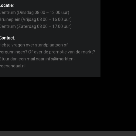
Locatie:
Centrum (Dinsdag 08.00 – 13.00 uur)
Bruineplein (Vrijdag 08.00 – 16.00 uur)
Centrum (Zaterdag 08.00 – 17.00 uur)
Contact:
Heb je vragen over standplaatsen of
vergunningen? Of over de promotie van de markt?
Stuur dan een mail naar info@markten-
veenendaal.nl