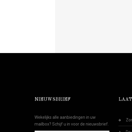
NIEUWSBRIEF
LAAT
Wekelijks alle aanbiedingen in uw
Zom
mailbox? Schijf u in voor de nieuwsbrief.