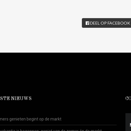
DEEL OP FACEBOOK
STE NIEUWS
C
ers genieten begint op de markt