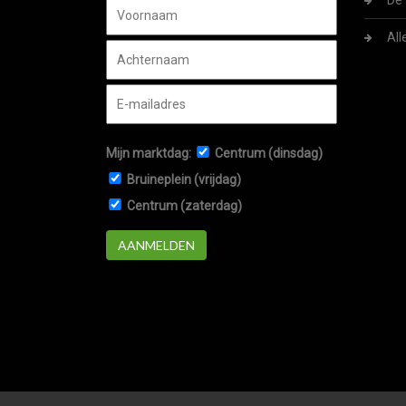
De 
All
Mijn marktdag:
Centrum (dinsdag)
Bruineplein (vrijdag)
Centrum (zaterdag)
AANMELDEN