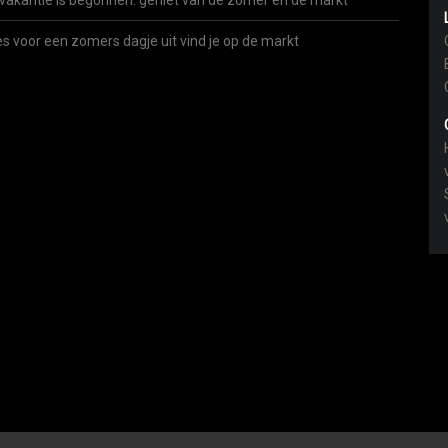
vakantie is begonnen: geniet van de zomer én de markt
es voor een zomers dagje uit vind je op de markt