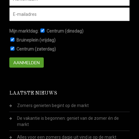
Mijn marktdag:
Centrum (dinsdag)
Bruineplein (vrijdag)
Centrum (zaterdag)
AANMELDEN
LAATSTE NIEUWS
Zomers genieten begint op de markt
De vakantie is begonnen: geniet van de zomer én de
markt
Alles voor een zomers dagje uit vind je op de markt