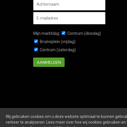
Mijn marktdag:
Centrum (dinsdag)
Bruineplein (vrijdag)
Centrum (zaterdag)
AANMELDEN
Wij gebruiken cookies om u deze website optimaal te kunnen gebruik
verkeer te analyseren. Lees meer over hoe wij cookies gebruiken en 
Markten-veenendaal.nl
is een website van
De Markt 