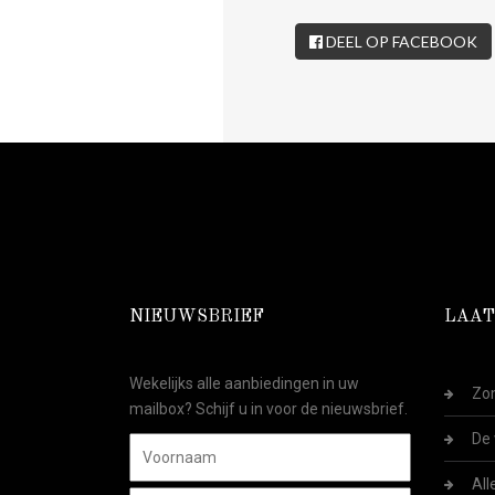
DEEL OP FACEBOOK
NIEUWSBRIEF
LAAT
Wekelijks alle aanbiedingen in uw
Zom
mailbox? Schijf u in voor de nieuwsbrief.
De 
All