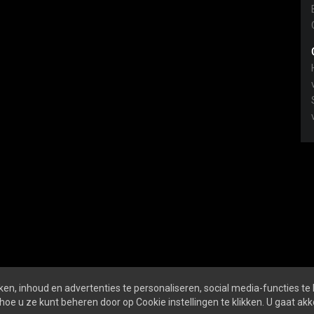
en, inhoud en advertenties te personaliseren, social media-functies te
hoe u ze kunt beheren door op Cookie instellingen te klikken. U gaat a
Online
ALGEMENE VOORWAARDEN
PRI