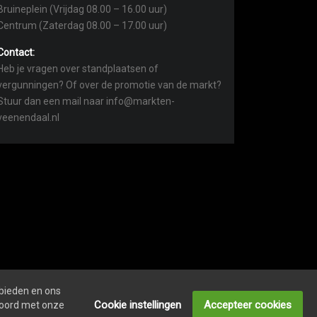
Bruineplein (Vrijdag 08.00 – 16.00 uur)
Centrum (Zaterdag 08.00 – 17.00 uur)
Contact:
Heb je vragen over standplaatsen of
vergunningen? Of over de promotie van de markt?
Stuur dan een mail naar info@markten-
veenendaal.nl
 bieden en ons
Cookie instellingen
Accepteer cookies
kkoord met onze
VACY- EN COOKIEVERKLARING
ONDERNEMER LOGIN