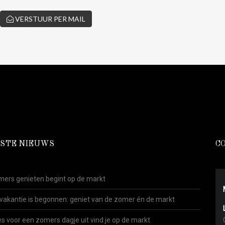
VERSTUUR PER MAIL
STE NIEUWS
C
ers genieten begint op de markt
vakantie is begonnen: geniet van de zomer én de markt
es voor een zomers dagje uit vind je op de markt