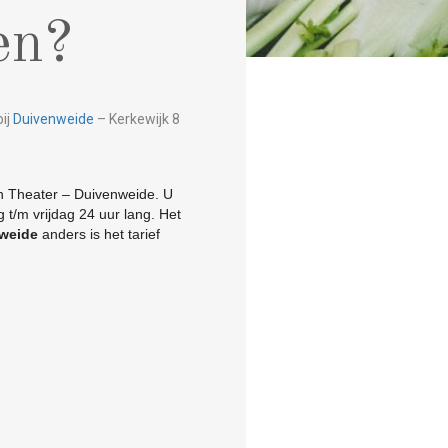
en?
ij
Duivenweide
– Kerkewijk 8
in Theater – Duivenweide. U
 t/m vrijdag 24 uur lang. Het
weide
anders is het tarief