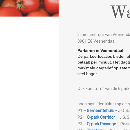
Wa
In het centrum van Veenenda
3901 EG Veenendaal.
Parkeren
in
Veenendaal
De parkeerlocaties bieden a
betaalt per minuut. Het dagta
maximale dagtarief op zater
veel hoger.
Ook kunt u in 1 van de 6 par
openingstijden klikt u op de b
P1 –
Gemeentehuis
– J.G. S
P2 –
Q-park Corridor
– J.G. 
P3 –
Q-park Passage
– Pass