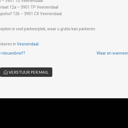
 – 3901 TD Veenendaal
rlaat 12a – 3901 TP Veenendaal
jeshof 126 – 3901 CX Veenendaal.
plein is veel parkeerplek, waar u gratis kan parkeren.
arkeren in
Veenendaal
.
e nieuwsbrief?
Waar en wanneer 
VERSTUUR PER MAIL