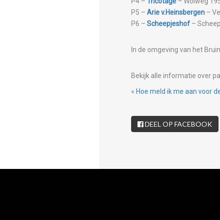
P4 –
Tricotage
– Wolweg 195
P5 –
Arie v.Heinsbergen
– Ve
P6 –
Scheepjeshof
– Scheep
In de omgeving van het Bruine
Bekijk alle informatie over p
«
Hoe meld ik me aan voor d
DEEL OP FACEBOOK