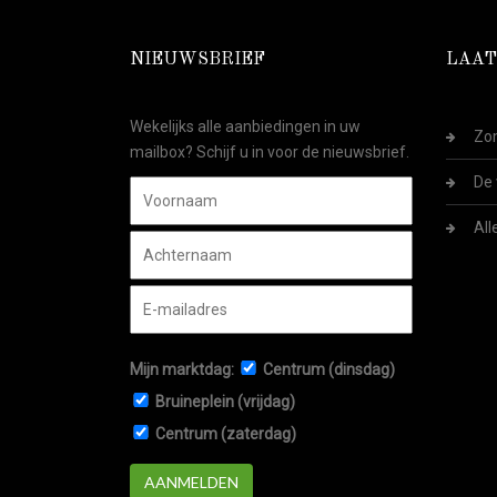
NIEUWSBRIEF
LAAT
Wekelijks alle aanbiedingen in uw
Zom
mailbox? Schijf u in voor de nieuwsbrief.
De 
All
Mijn marktdag:
Centrum (dinsdag)
Bruineplein (vrijdag)
Centrum (zaterdag)
AANMELDEN