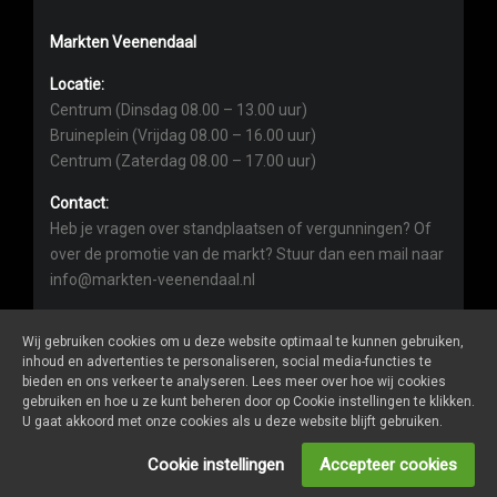
Markten Veenendaal
Locatie:
Centrum (Dinsdag 08.00 – 13.00 uur)
Bruineplein (Vrijdag 08.00 – 16.00 uur)
Centrum (Zaterdag 08.00 – 17.00 uur)
Contact:
Heb je vragen over standplaatsen of vergunningen? Of
over de promotie van de markt? Stuur dan een mail naar
info@markten-veenendaal.nl
Wij gebruiken cookies om u deze website optimaal te kunnen gebruiken,
inhoud en advertenties te personaliseren, social media-functies te
bieden en ons verkeer te analyseren. Lees meer over hoe wij cookies
gebruiken en hoe u ze kunt beheren door op Cookie instellingen te klikken.
Markten-veenendaal.nl
is een website van
De Markt Online
U gaat akkoord met onze cookies als u deze website blijft gebruiken.
ALGEMENE VOORWAARDEN
Cookie instellingen
Accepteer cookies
PRIVACY- EN COOKIEVERKLARING
ONDERNEMER LOGIN