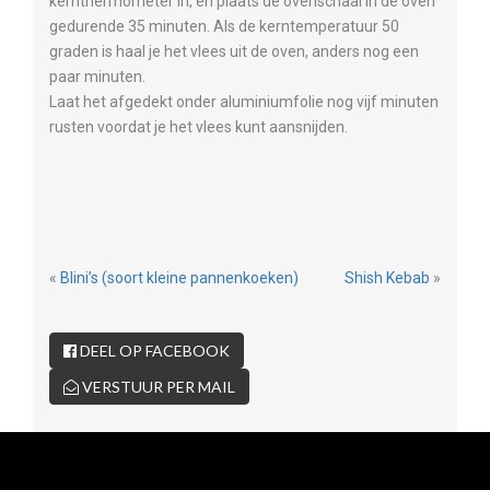
kernthermometer in, en plaats de ovenschaal in de oven
gedurende 35 minuten. Als de kerntemperatuur 50
graden is haal je het vlees uit de oven, anders nog een
paar minuten.
Laat het afgedekt onder aluminiumfolie nog vijf minuten
rusten voordat je het vlees kunt aansnijden.
«
Blini’s (soort kleine pannenkoeken)
Shish Kebab
»
DEEL OP FACEBOOK
VERSTUUR PER MAIL