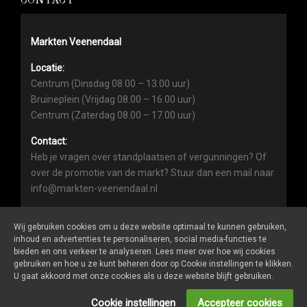
CONTACT
Markten Veenendaal
Locatie:
Centrum (Dinsdag 08.00 – 13.00 uur)
Bruineplein (Vrijdag 08.00 – 16.00 uur)
Centrum (Zaterdag 08.00 – 17.00 uur)
Contact:
Heb je vragen over standplaatsen of vergunningen? Of
over de promotie van de markt? Stuur dan een mail naar
info@markten-veenendaal.nl
Wij gebruiken cookies om u deze website optimaal te kunnen gebruiken,
inhoud en advertenties te personaliseren, social media-functies te
bieden en ons verkeer te analyseren. Lees meer over hoe wij cookies
gebruiken en hoe u ze kunt beheren door op Cookie instellingen te klikken.
Markten-veenendaal.nl
is een website van
De Markt Online
U gaat akkoord met onze cookies als u deze website blijft gebruiken.
ALGEMENE VOORWAARDEN
Cookie instellingen
Accepteer cookies
PRIVACY- EN COOKIEVERKLARING
ONDERNEMER LOGIN