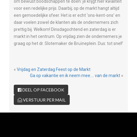
om bewust boodschappen te doen: je krijgt hier kwaliteit
voor een redelijke prijs. Daarbij; op de markt hangt altijd
een gemoedelijke sfeer. Het is er echt ‘ons-kent-ons’ en
daar voelen zowel de klanten als de ondernemers zich
prettig bij. Welkom! Dinsdagochtend en zaterdag is er
markt in het centrum. Op vrijdag zien de ondernemers je
graag op het dr. Slotemaker de Bruïneplein. Dus: tot snel!’
«
Vrijdag en Zaterdag Feest op de Markt
Ga op vakantie en ik neem mee…. van de markt
»
DEEL OP FACEBOOK
VERSTUUR PER MAIL