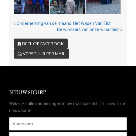
«
Onderneming van de maand: Het Wapen Van Elst
De winnaars van onze winacties!
»
DEEL OP FACEBOOK
VERSTUUR PER MAIL
NIEUWSBRIEF
Wekelijks alle aanbiedingen in uw mailbox? Schijf u in voor de
nieuwsbrief.