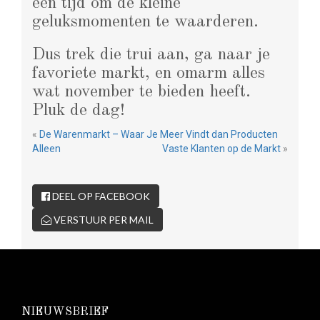
een tijd om de kleine
geluksmomenten te waarderen.
Dus trek die trui aan, ga naar je
favoriete markt, en omarm alles
wat november te bieden heeft.
Pluk de dag!
«
De Warenmarkt – Waar Je Meer Vindt dan Producten
Alleen
Vaste Klanten op de Markt
»
DEEL OP FACEBOOK
VERSTUUR PER MAIL
NIEUWSBRIEF