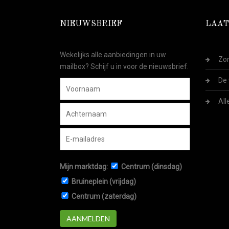
NIEUWSBRIEF
LAAT
Wekelijks alle aanbiedingen in uw
Zom
mailbox? Schijf u in voor de nieuwsbrief.
De 
All
Mijn marktdag:
Centrum (dinsdag)
Bruineplein (vrijdag)
Centrum (zaterdag)
AANMELDEN