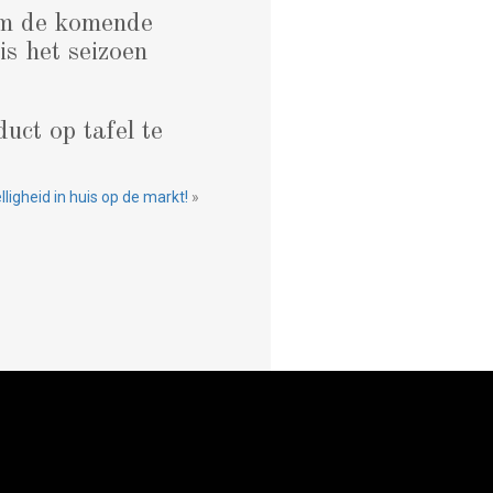
om de komende
s het seizoen
uct op tafel te
igheid in huis op de markt!
»