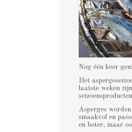
Nog één keer geni
Het aspergeseizoe
laatste weken zij
seizoensproducte
Asperges worden n
smaakvol en passe
en boter, maar ook