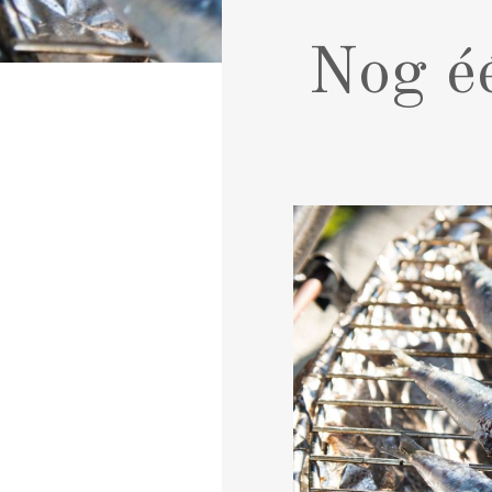
Nog éé