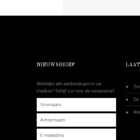
NIEUWSBRIEF
LAAT
Wekelijks alle aanbiedingen in uw
Zom
mailbox? Schijf u in voor de nieuwsbrief.
De 
All