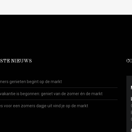
STE NIEUWS
C
ers genieten begint op de markt
vakantie is begonnen: geniet van de zomer én de markt
es voor een zomers dagje uit vind je op de markt