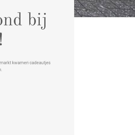
nd bij
!
de markt kwamen cadeautjes
n.