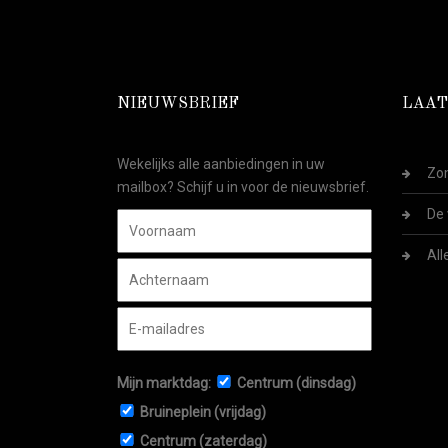
NIEUWSBRIEF
LAAT
Wekelijks alle aanbiedingen in uw
Zom
mailbox? Schijf u in voor de nieuwsbrief.
De 
All
Mijn marktdag:
Centrum (dinsdag)
Bruineplein (vrijdag)
Centrum (zaterdag)