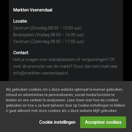
Markten Veenendaal
Locatie:
Centrum (Dinsdag 08.00 – 13.00 uur)
Bruineplein (Vrijdag 08.00 – 16.00 uur)
Centrum (Zaterdag 08.00 – 17.00 uur)
Contact:
Heb je vragen over standplaatsen of vergunningen? Of
over de promotie van de markt? Stuur dan een mail naar
info@markten-veenendaal.nl
Wij gebruiken cookies om u deze website optimaal te kunnen gebruiken,
inhoud en advertenties te personaliseren, social media-functies te
bieden en ons verkeer te analyseren. Lees meer over hoe wij cookies
gebruiken en hoe u ze kunt beheren door op Cookie instellingen te klikken.
Markten-veenendaal.nl
is een website van
De Markt Online
U gaat akkoord met onze cookies als u deze website blijft gebruiken.
ALGEMENE VOORWAARDEN
Cookie instellingen
Accepteer cookies
PRIVACY- EN COOKIEVERKLARING
ONDERNEMER LOGIN