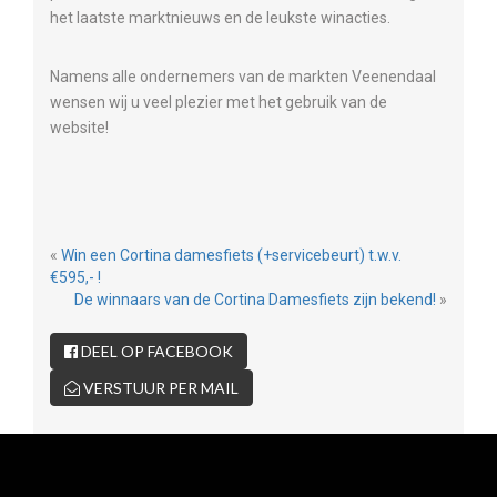
het laatste marktnieuws en de leukste winacties.
Namens alle ondernemers van de markten Veenendaal
wensen wij u veel plezier met het gebruik van de
website!
«
Win een Cortina damesfiets (+servicebeurt) t.w.v.
€595,- !
De winnaars van de Cortina Damesfiets zijn bekend!
»
DEEL OP FACEBOOK
VERSTUUR PER MAIL