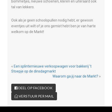
bommetjes, nieuwe schoenen, kleren en uiteraard ook
tal van lekkers.
Ook als je geen schoolspullen nodig hebt, er gewoon
eventjes uit wilt of je ons gemist hebt ben je van harte
welkom op de Markt!
«
Een splinternieuwe verkoopwagen voor bakkerij ’t
Stoepje op de dinsdagmarkt
Waarom ga jij naar de Markt?
»
DEEL OP FACEBOOK
VERSTUUR PER MAIL