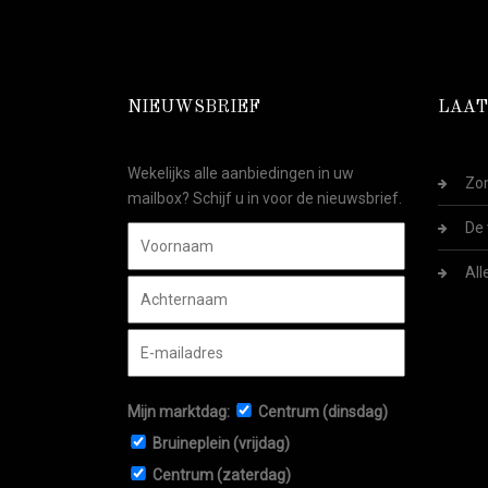
NIEUWSBRIEF
LAAT
Wekelijks alle aanbiedingen in uw
Zom
mailbox? Schijf u in voor de nieuwsbrief.
De 
All
Mijn marktdag:
Centrum (dinsdag)
Bruineplein (vrijdag)
Centrum (zaterdag)