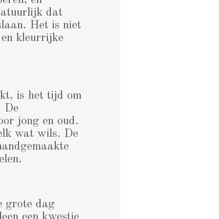
peren, en
atuurlijk dat
slaan. Het is niet
en kleurrijke
t, is het tijd om
. De
or jong en oud.
elk wat wils. De
 handgemaakte
elen.
de grote dag
lleen een kwestie