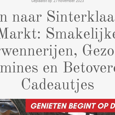
Geplaatst op: 27 november 2023
en naar Sinterklaa
Markt: Smakelijk
wennerijen, Gez
amines en Betover
Cadeautjes