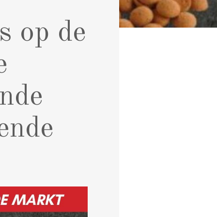
s op de
e
onde
ende