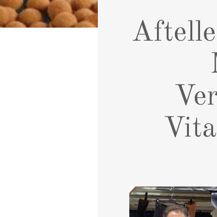
Aftell
Ver
Vit