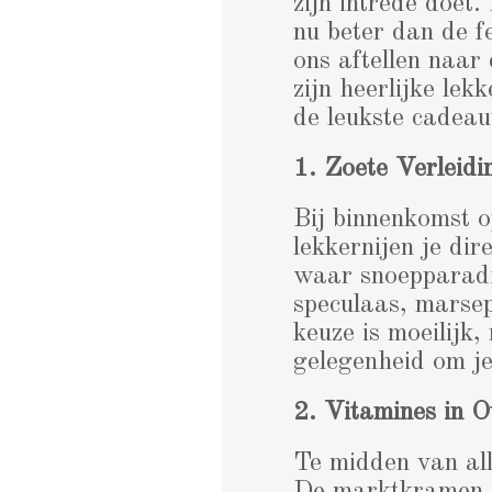
zijn intrede doet.
nu beter dan de f
ons aftellen naa
zijn heerlijke lek
de leukste cadeau
1. Zoete Verleid
Bij binnenkomst 
lekkernijen je di
waar snoepparadij
speculaas, marsepe
keuze is moeilijk,
gelegenheid om je
2. Vitamines in O
Te midden van alle