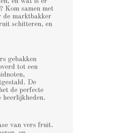
ken, en wat is er
rkt? Kom samen met
ar de marktbakker
ruit schitteren, en
ers gebakken
overd tot een
uidnoten,
itgestald. De
het de perfecte
e heerlijkheden.
se van vers fruit.