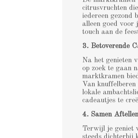
De marktkramen z
citrusvruchten di
iedereen gezond bl
alleen goed voor 
touch aan de feest
3. Betoverende C
Na het genieten v
op zoek te gaan n
marktkramen bied
Van knuffelberen 
lokale ambachtsl
cadeautjes te cre
4. Samen Aftelle
Terwijl je geniet
steeds dichterbij 