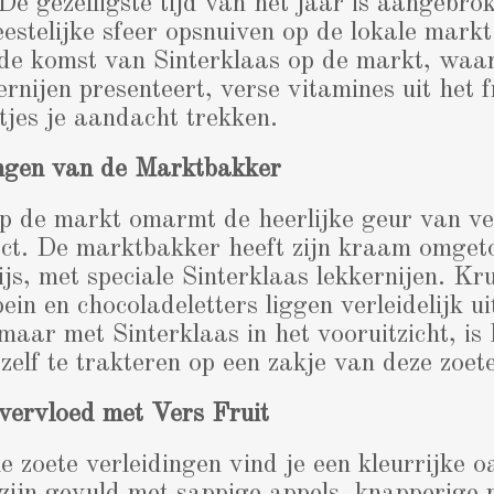
 De gezelligste tijd van het jaar is aangebro
eestelijke sfeer opsnuiven op de lokale ma
r de komst van Sinterklaas op de markt, wa
kernijen presenteert, verse vitamines uit het f
tjes je aandacht trekken.
ingen van de Marktbakker
op de markt omarmt de heerlijke geur van v
rect. De marktbakker heeft zijn kraam omget
s, met speciale Sinterklaas lekkernijen. Kr
in en chocoladeletters liggen verleidelijk u
 maar met Sinterklaas in het vooruitzicht, is 
zelf te trakteren op een zakje van deze zoet
vervloed met Vers Fruit
 zoete verleidingen vind je een kleurrijke oa