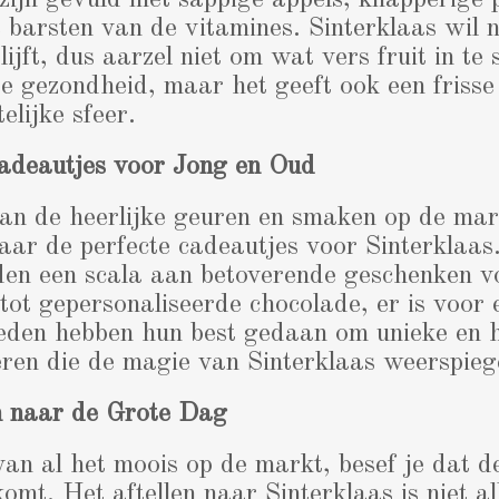
ijn gevuld met sappige appels, knapperige 
e barsten van de vitamines. Sinterklaas wil n
ijft, dus aarzel niet om wat vers fruit in te 
je gezondheid, maar het geeft ook een frisse 
elijke sfeer.
adeautjes voor Jong en Oud
an de heerlijke geuren en smaken op de mark
aar de perfecte cadeautjes voor Sinterklaas
en een scala aan betoverende geschenken vo
tot gepersonaliseerde chocolade, er is voor 
ieden hebben hun best gedaan om unieke en
ëren die de magie van Sinterklaas weerspieg
n naar de Grote Dag
 van al het moois op de markt, besef je dat 
komt. Het aftellen naar Sinterklaas is niet a