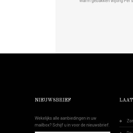
Warm gebakken wijting Per st
NIEUWSBRIEF
LAAT
Wekelijks alle aanbiedingen in uw
Zom
mailbox? Schijf u in voor de nieuwsbrief.