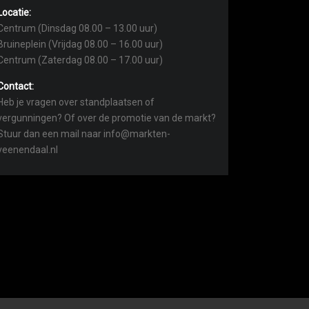
Locatie:
Centrum (Dinsdag 08.00 – 13.00 uur)
Bruineplein (Vrijdag 08.00 – 16.00 uur)
Centrum (Zaterdag 08.00 – 17.00 uur)
Contact:
Heb je vragen over standplaatsen of
vergunningen? Of over de promotie van de markt?
Stuur dan een mail naar info@markten-
veenendaal.nl