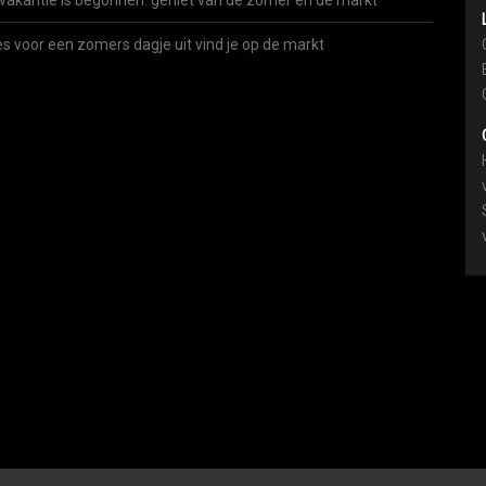
vakantie is begonnen: geniet van de zomer én de markt
es voor een zomers dagje uit vind je op de markt