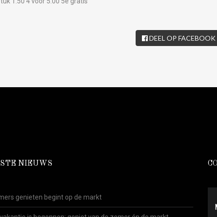
uk 1.50 4 voor 5.00 5e gratis
DEEL OP FACEBOOK
STE NIEUWS
C
ers genieten begint op de markt