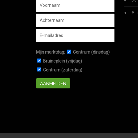
De 
All
Mijn marktdag:
Centrum (dinsdag)
Bruineplein (vrijdag)
Centrum (zaterdag)
AANMELDEN