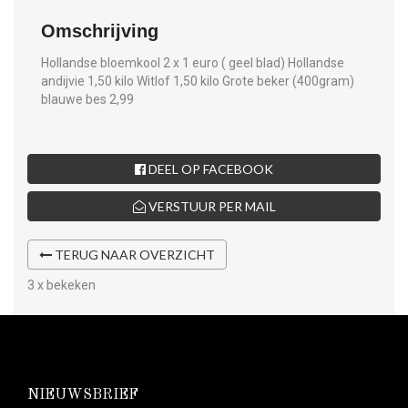
Omschrijving
Hollandse bloemkool 2 x 1 euro ( geel blad) Hollandse
andijvie 1,50 kilo Witlof 1,50 kilo Grote beker (400gram)
blauwe bes 2,99
DEEL OP FACEBOOK
VERSTUUR PER MAIL
TERUG NAAR OVERZICHT
3 x bekeken
NIEUWSBRIEF