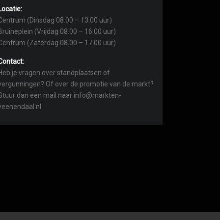
Locatie:
Centrum (Dinsdag 08.00 – 13.00 uur)
Bruineplein (Vrijdag 08.00 – 16.00 uur)
Centrum (Zaterdag 08.00 – 17.00 uur)
Contact:
Heb je vragen over standplaatsen of
vergunningen? Of over de promotie van de markt?
Stuur dan een mail naar info@markten-
veenendaal.nl