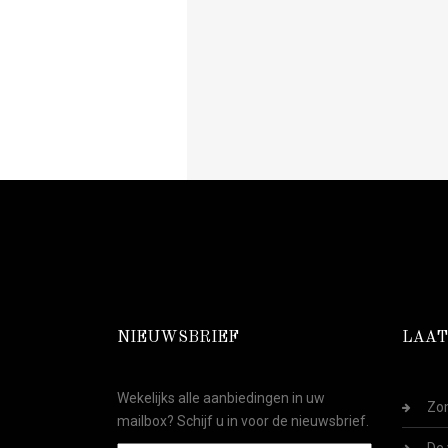
NIEUWSBRIEF
LAAT
Wekelijks alle aanbiedingen in uw
Zom
mailbox? Schijf u in voor de nieuwsbrief.