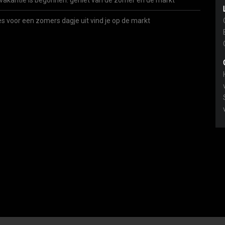
vakantie is begonnen: geniet van de zomer én de markt
es voor een zomers dagje uit vind je op de markt