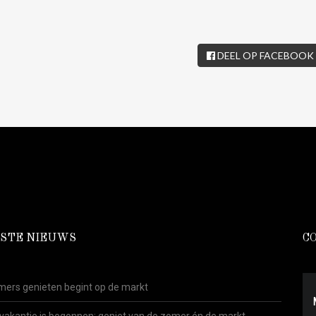
DEEL OP FACEBOOK
STE NIEUWS
C
ers genieten begint op de markt