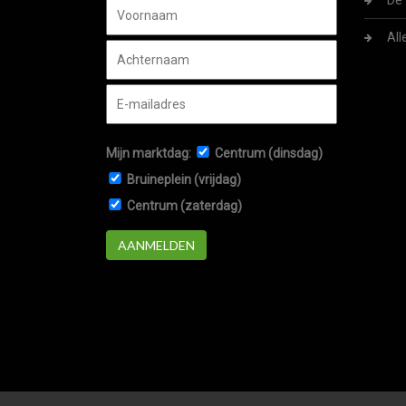
De 
All
Mijn marktdag:
Centrum (dinsdag)
Bruineplein (vrijdag)
Centrum (zaterdag)
AANMELDEN