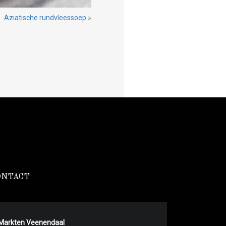
Aziatische rundvleessoep
»
ONTACT
Markten Veenendaal