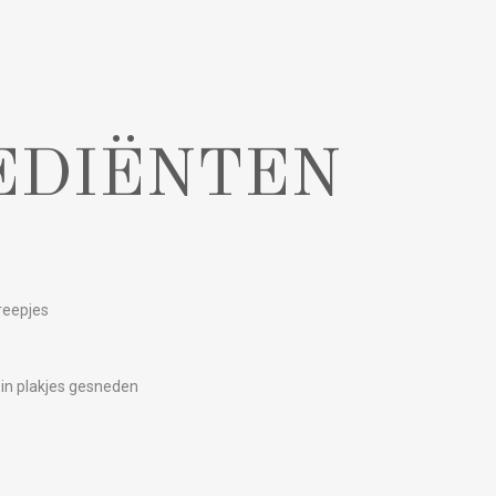
EDIËNTEN
reepjes
 in plakjes gesneden