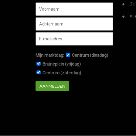
De 
All
Mijn marktdag:
Centrum (dinsdag)
Bruineplein (vrijdag)
Centrum (zaterdag)
AANMELDEN