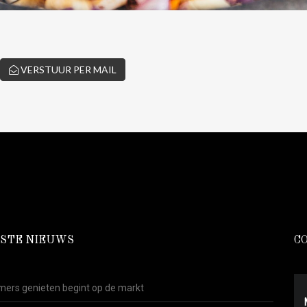
VERSTUUR PER MAIL
STE NIEUWS
C
ers genieten begint op de markt