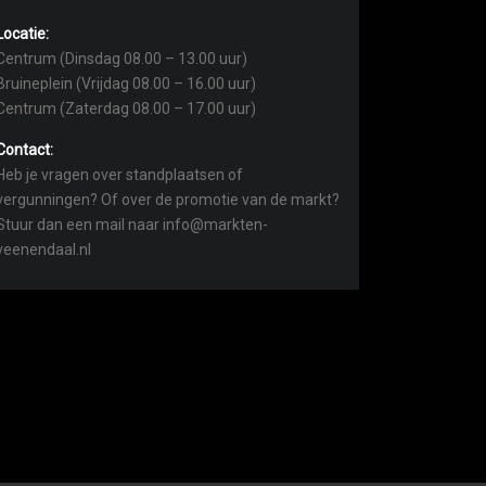
Locatie:
Centrum (Dinsdag 08.00 – 13.00 uur)
Bruineplein (Vrijdag 08.00 – 16.00 uur)
Centrum (Zaterdag 08.00 – 17.00 uur)
Contact:
Heb je vragen over standplaatsen of
vergunningen? Of over de promotie van de markt?
Stuur dan een mail naar info@markten-
veenendaal.nl