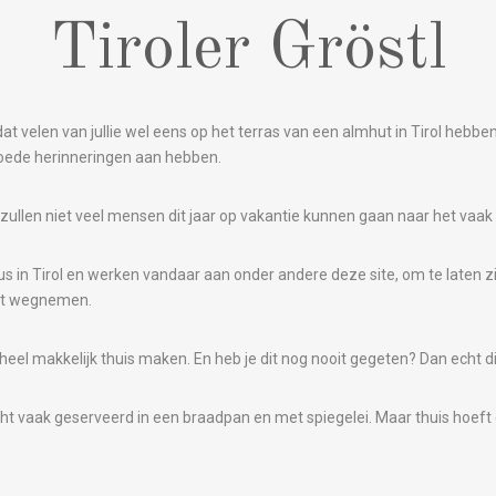
Tiroler Gröstl
 dat velen van jullie wel eens op het terras van een almhut in Tirol hebb
oede herinneringen aan hebben.
 zullen niet veel mensen dit jaar op vakantie kunnen gaan naar het vaak 
s in Tirol en werken vandaar aan onder andere deze site, om te laten 
nt wegnemen.
k heel makkelijk thuis maken. En heb je dit nog nooit gegeten? Dan echt d
ht vaak geserveerd in een braadpan en met spiegelei. Maar thuis hoeft dat