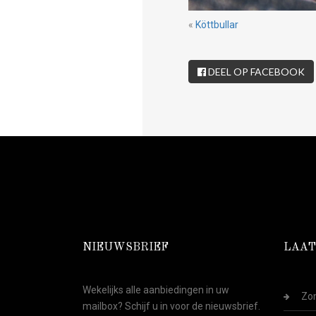
«
Köttbullar
DEEL OP FACEBOOK
NIEUWSBRIEF
LAAT
Wekelijks alle aanbiedingen in uw
Zom
mailbox? Schijf u in voor de nieuwsbrief.