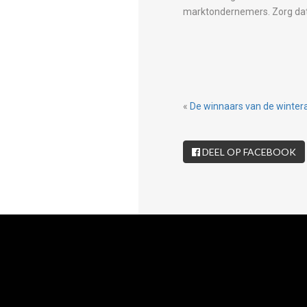
marktondernemers. Zorg dat je
«
De winnaars van de wintera
DEEL OP FACEBOOK