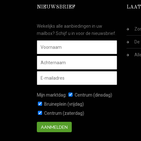
NIEUWSBRIEF
LAAT
Wekelijks alle aanbiedingen in uw
Zom
mailbox? Schijf u in voor de nieuwsbrief.
De 
All
Mijn marktdag:
Centrum (dinsdag)
Bruineplein (vrijdag)
Centrum (zaterdag)
AANMELDEN