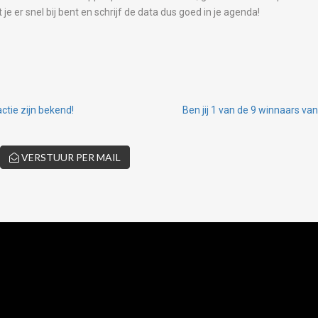
 er snel bij bent en schrijf de data dus goed in je agenda!
ctie zijn bekend!
Ben jij 1 van de 9 winnaars v
VERSTUUR PER MAIL