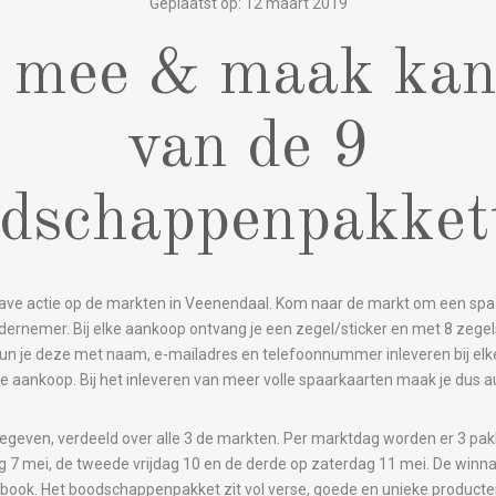
Geplaatst op: 12 maart 2019
 mee & maak kan
van de 9
dschappenpakket
 gave actie op de markten in Veenendaal. Kom naar de markt om een spaa
ndernemer. Bij elke aankoop ontvang je een zegel/sticker en met 8 zegel
s kun je deze met naam, e-mailadres en telefoonnummer inleveren bij e
 je aankoop. Bij het inleveren van meer volle spaarkaarten maak je dus
geven, verdeeld over alle 3 de markten. Per marktdag worden er 3 p
dag 7 mei, de tweede vrijdag 10 en de derde op zaterdag 11 mei. De win
cebook. Het boodschappenpakket zit vol verse, goede en unieke product