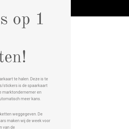
s op 1
ten!
rkaart te halen. Deze is te
s/stickers is de spaarkaart
lke marktondernemer en
 automatisch meer kans.
akketten weggegeven. De
naars maken wij de week voor
en van de