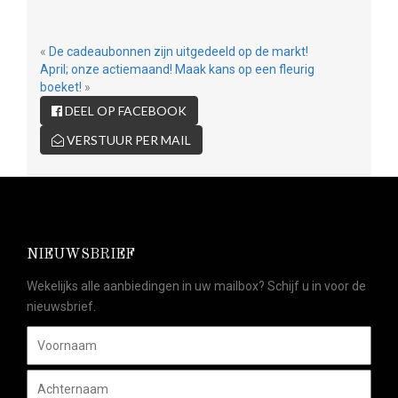
«
De cadeaubonnen zijn uitgedeeld op de markt!
April; onze actiemaand! Maak kans op een fleurig
boeket!
»
DEEL OP FACEBOOK
VERSTUUR PER MAIL
NIEUWSBRIEF
Wekelijks alle aanbiedingen in uw mailbox? Schijf u in voor de
nieuwsbrief.