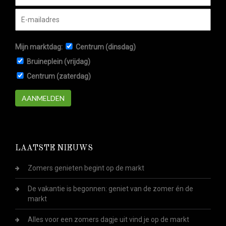
Mijn marktdag:
Centrum (dinsdag)
Bruineplein (vrijdag)
Centrum (zaterdag)
AANMELDEN
LAATSTE NIEUWS
Zomers genieten begint op de markt
De vakantie is begonnen: geniet van de zomer én de
markt
Alles voor een zomers dagje uit vind je op de markt