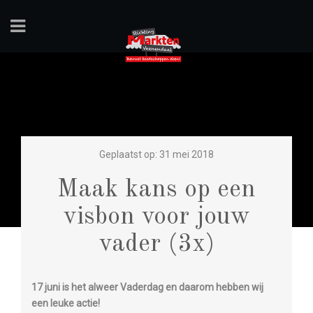
Geplaatst op: 31 mei 2018
Maak kans op een
visbon voor jouw
vader (3x)
17 juni is het alweer Vaderdag en daarom hebben wij
een leuke actie!