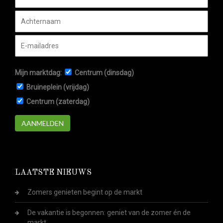
Mijn marktdag:
Centrum (dinsdag)
Bruineplein (vrijdag)
Centrum (zaterdag)
AANMELDEN
LAATSTE NIEUWS
Zomers genieten begint op de markt
De vakantie is begonnen: geniet van de zomer én de
markt