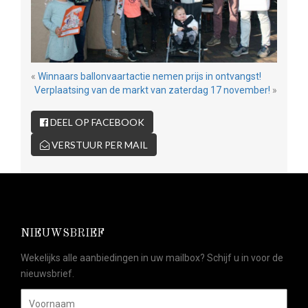
«
Winnaars ballonvaartactie nemen prijs in ontvangst!
Verplaatsing van de markt van zaterdag 17 november!
»
DEEL OP FACEBOOK
VERSTUUR PER MAIL
NIEUWSBRIEF
Wekelijks alle aanbiedingen in uw mailbox? Schijf u in voor de
nieuwsbrief.