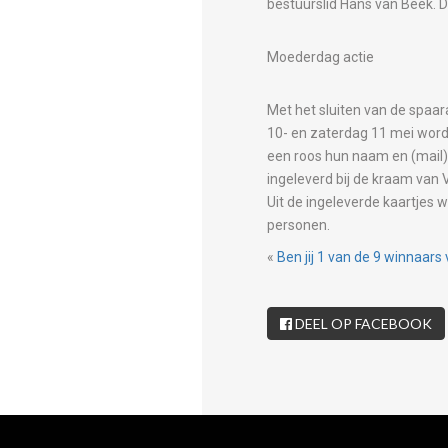
bestuurslid Hans van Beek. 
Moederdag actie
Met het sluiten van de spaar
10- en zaterdag 11 mei word
een roos hun naam en (mail)
ingeleverd bij de kraam van V
Uit de ingeleverde kaartjes 
personen.
«
Ben jij 1 van de 9 winnaa
DEEL OP FACEBOOK