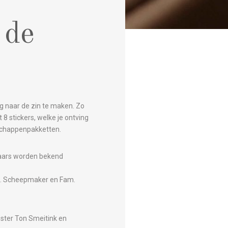
 de
ig naar de zin te maken.
Zo
8 stickers, welke je ontving
dschappenpakketten.
naars worden bekend
Scheepmaker‬‬‬ en ‭‭‭‭Fam‭.
ster Ton Smeitink en