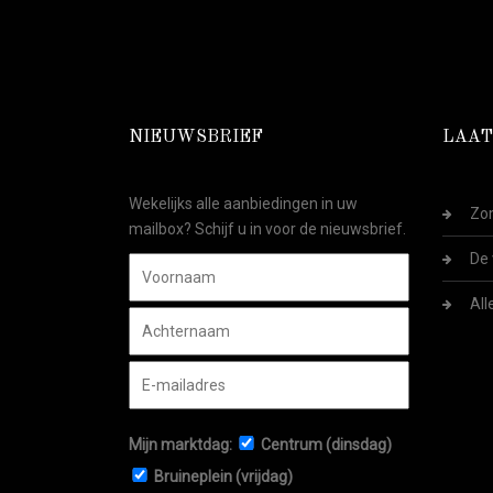
NIEUWSBRIEF
LAAT
Wekelijks alle aanbiedingen in uw
Zom
mailbox? Schijf u in voor de nieuwsbrief.
De 
All
Mijn marktdag:
Centrum (dinsdag)
Bruineplein (vrijdag)