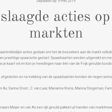
Geplaatst op: 9 mei 2019
slaagde acties op
markten
r aantrekkelijke acties gedaan om het de bezoekers
aan de markt volled
een prachtige spaaractie gestart. Spaarkaarten werden uitgereikt en met 
s je kaart vol en kon je meedingen naar één van de 9 rijk gevulde boo
il afgesloten en na trekking van de spaarkaarten konden de negen win
 ‬van As, Sarine Drost‭ , C‭. ‬van Laar, Marianne Krens‭, Marina Stegeman, Fam‭. ‬
naars Meijer en van As een rijk gevuld pakket uit handen van marktmee