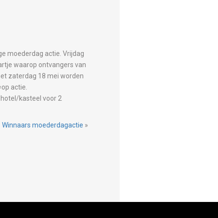
ge moederdag actie. Vrijdag
artje waarop ontvangers van
met zaterdag 18 mei worden
op actie.
 hotel/kasteel voor 2
Winnaars moederdagactie
»