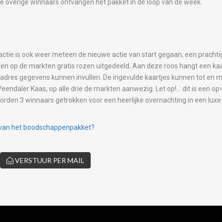
De overige winnaars ontvangen het pakket in de loop van de week.
actie is ook weer meteen de nieuwe actie van start gegaan; een prachti
en op de markten gratis rozen uitgedeeld. Aan deze roos hangt een ka
adres gegevens kunnen invullen. De ingevulde kaartjes kunnen tot en 
eendaler Kaas, op alle drie de markten aanwezig. Let op!… dit is een op=
worden 3 winnaars getrokken voor een heerlijke overnachting in een luxe
rs van het boodschappenpakket?
VERSTUUR PER MAIL