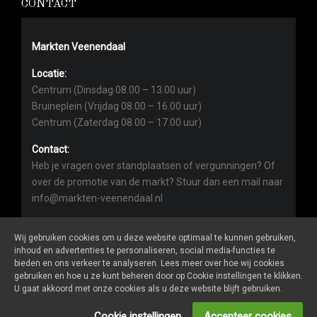
CONTACT
Markten Veenendaal
Locatie:
Centrum (Dinsdag 08.00 – 13.00 uur)
Bruineplein (Vrijdag 08.00 – 16.00 uur)
Centrum (Zaterdag 08.00 – 17.00 uur)
Contact:
Heb je vragen over standplaatsen of vergunningen? Of
over de promotie van de markt? Stuur dan een mail naar
info@markten-veenendaal.nl
Wij gebruiken cookies om u deze website optimaal te kunnen gebruiken,
inhoud en advertenties te personaliseren, social media-functies te
bieden en ons verkeer te analyseren. Lees meer over hoe wij cookies
gebruiken en hoe u ze kunt beheren door op Cookie instellingen te klikken.
Markten-veenendaal.nl
is een website van
De Markt Online
U gaat akkoord met onze cookies als u deze website blijft gebruiken.
ALGEMENE VOORWAARDEN
Cookie instellingen
Accepteer cookies
PRIVACY- EN COOKIEVERKLARING
ONDERNEMER LOGIN