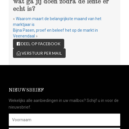
wat ga jij doen zodra de lente er
echt is?
«
Waarom maart de belangrijkste maand van het
marktjaar is
Bijna Pasen, proef en beleef het op de markt in
Veenendaal
»
DEEL OP FACEBOOK
VERSTUUR PER MAIL
NIEUWSBRIEF
Wekelijks alle aanbiedingen in uw mailbox? Schijf u in voor de
nieuwsbrief.