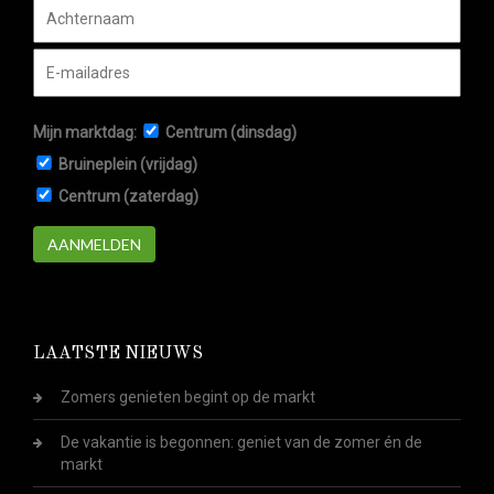
Mijn marktdag:
Centrum (dinsdag)
Bruineplein (vrijdag)
Centrum (zaterdag)
AANMELDEN
LAATSTE NIEUWS
Zomers genieten begint op de markt
De vakantie is begonnen: geniet van de zomer én de
markt