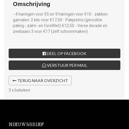
Omschrijving
- 4 haringen voor €5 en 9 haringen voor €10 - zakken
garnalen: 2 kilo voor €17,50 - Pakjestrio (gerookte
paling-, zalm- en forelfilet) €12,50 - Verse dorade en
zeebaars 3 voor €17 (zelf schoonmaken)
DEEL OP FACEBOOK
VERSTUUR PER MAIL
TERUG NAAR OVERZICHT
3 x bekeken
NIEUWSBRIEF