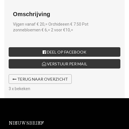
Omschrijving
Vijgen vanaf € 20,= Orchideeen € 7.50 Pot
zonnebloemen € 6,= 2 voor €10,=
DEEL OP FACEBOOK
VERSTUUR PER MAIL
TERUG NAAR OVERZICHT
3 x bekeken
NIEUWSBRIEF