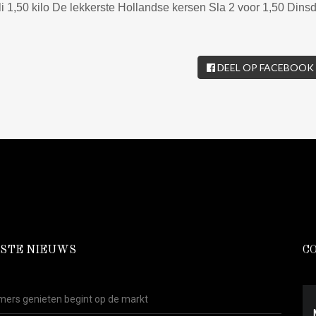
 1,50 kilo De lekkerste Hollandse kersen Sla 2 voor 1,50 Dinsd
DEEL OP FACEBOOK
STE NIEUWS
C
ers genieten begint op de markt