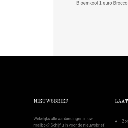
Bloemkool 1 euro Broccoli
NIEUWSBRIEF
LAAT
Wekelijks alle aanbiedingen in uw
Zom
mailbox? Schijf u in voor de nieuwsbrief.