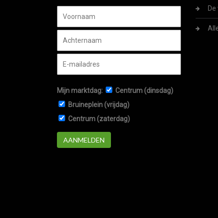
De 
All
Mijn marktdag:
Centrum (dinsdag)
Bruineplein (vrijdag)
Centrum (zaterdag)
AANMELDEN