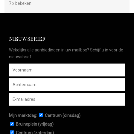
7 x bekeken
NIEUWSBRIEF
Wekelijks alle aanbiedingen in uw mailbox? Schijf u in voor de
nieuwsbrief.
Mijn marktdag:
Centrum (dinsdag)
Bruineplein (vrijdag)
Centrum (zaterdag)