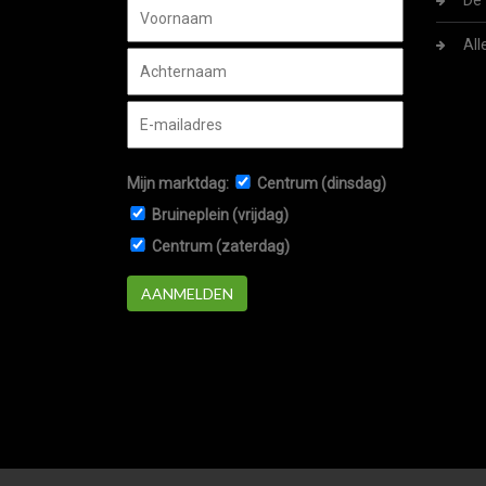
De 
All
Mijn marktdag:
Centrum (dinsdag)
Bruineplein (vrijdag)
Centrum (zaterdag)
AANMELDEN