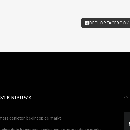
DEEL OP FACEBOOK
STE NIEUWS
C
ers genieten begint op de markt