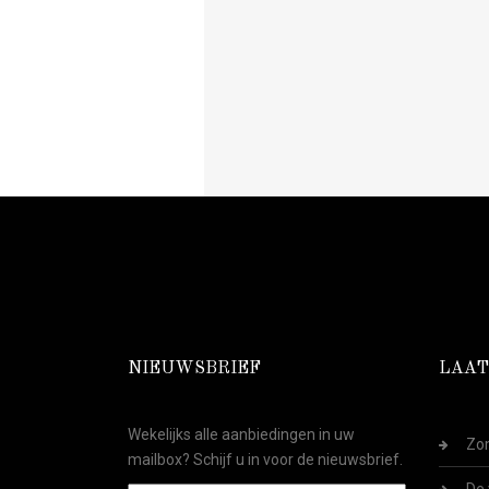
NIEUWSBRIEF
LAAT
Wekelijks alle aanbiedingen in uw
Zom
mailbox? Schijf u in voor de nieuwsbrief.