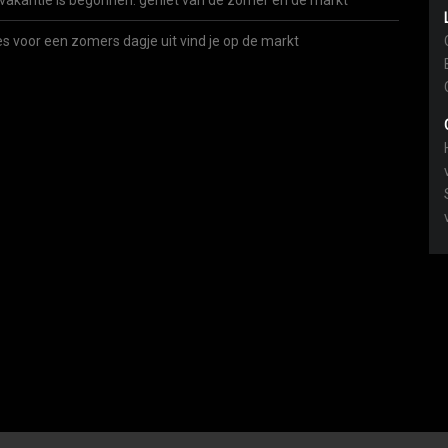
vakantie is begonnen: geniet van de zomer én de markt
es voor een zomers dagje uit vind je op de markt