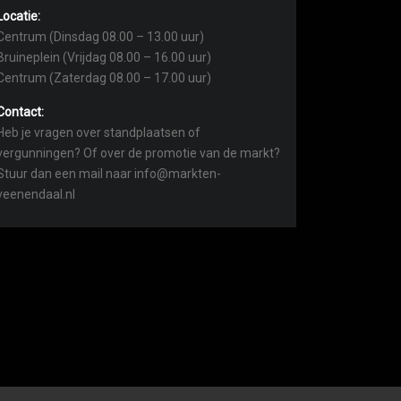
Locatie:
Centrum (Dinsdag 08.00 – 13.00 uur)
Bruineplein (Vrijdag 08.00 – 16.00 uur)
Centrum (Zaterdag 08.00 – 17.00 uur)
Contact:
Heb je vragen over standplaatsen of
vergunningen? Of over de promotie van de markt?
Stuur dan een mail naar info@markten-
veenendaal.nl