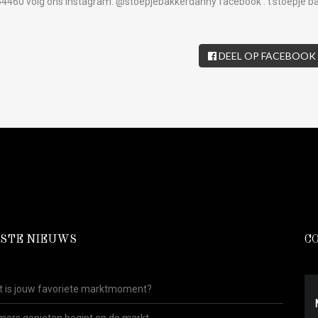
354460 volg ons instagram: @stoepjebakkerdanny
facebook : t’stoepje 
DEEL OP FACEBOOK
STE NIEUWS
C
 is jouw favoriete marktmoment?