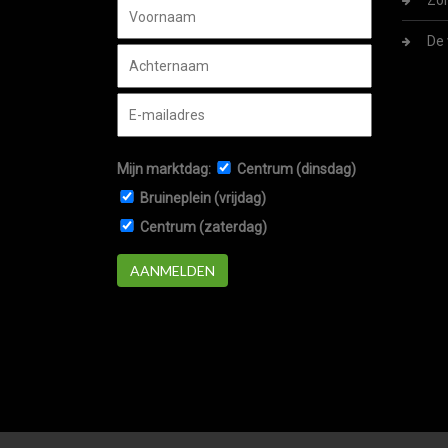
Zom
De 
Mijn marktdag:
Centrum (dinsdag)
Bruineplein (vrijdag)
Centrum (zaterdag)
AANMELDEN