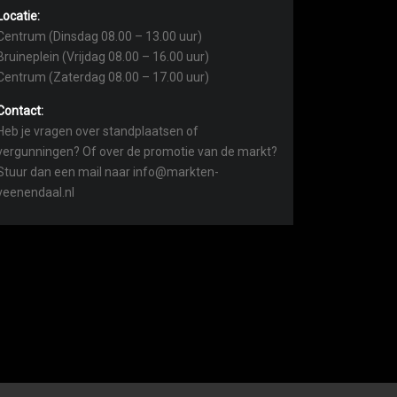
Locatie:
Centrum (Dinsdag 08.00 – 13.00 uur)
Bruineplein (Vrijdag 08.00 – 16.00 uur)
Centrum (Zaterdag 08.00 – 17.00 uur)
Contact:
Heb je vragen over standplaatsen of
vergunningen? Of over de promotie van de markt?
Stuur dan een mail naar info@markten-
veenendaal.nl