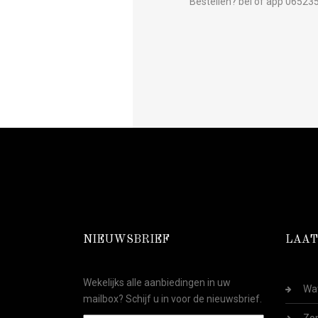
Bestellen? bel of app 0652
NIEUWSBRIEF
LAAT
Wekelijks alle aanbiedingen in uw
Wat
mailbox? Schijf u in voor de nieuwsbrief.