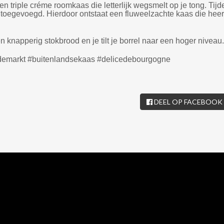
n triple créme roomkaas die letterlijk wegsmelt op je tong. Tijd
 toegevoegd. Hierdoor ontstaat een fluweelzachte kaas die heerl
n knapperig stokbrood en je tilt je borrel naar een hoger niveau.
demarkt #buitenlandsekaas #delicedebourgogne
DEEL OP FACEBOOK