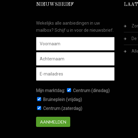
NIEUWSBRIEF
LAAT
Wekelijks alle aanbiedingen in uw
Zom
mailbox? Schijf u in voor de nieuwsbrief.
De 
All
Mijn marktdag:
Centrum (dinsdag)
Bruineplein (vrijdag)
Centrum (zaterdag)
AANMELDEN