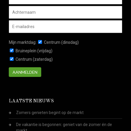
Mijn marktdag:
Centrum (dinsdag)
Bruineplein (vrijdag)
Centrum (zaterdag)
AANMELDEN
LAATSTE NIEUWS
Zomers genieten begint op de markt
De vakantie is begonnen: geniet van de zomer én de
markt