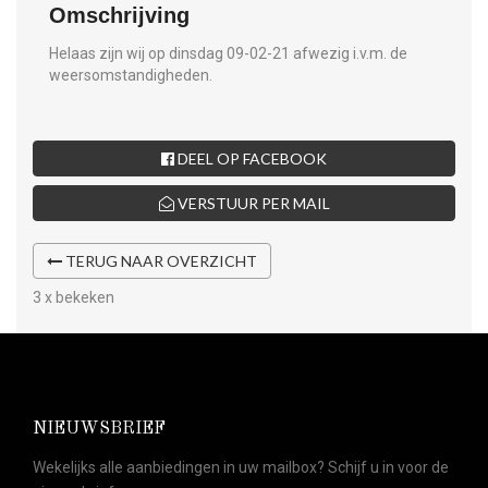
Omschrijving
Helaas zijn wij op dinsdag 09-02-21 afwezig i.v.m. de
weersomstandigheden.
DEEL OP FACEBOOK
VERSTUUR PER MAIL
TERUG NAAR OVERZICHT
3 x bekeken
NIEUWSBRIEF
Wekelijks alle aanbiedingen in uw mailbox? Schijf u in voor de